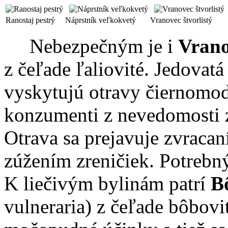
Ranostaj pestrý
Náprstník veľkokvetý
Vranovec štvorlistý
Nebezpečným je i
Vrano
z čeľade ľaliovité. Jedovatá 
vyskytujú otravy čiernomod
konzumenti z nevedomosti 
Otrava sa prejavuje zvraca
zúžením zreničiek. Potrebný
K liečivým bylinám patrí
B
vulneraria) z čeľade bôbovi