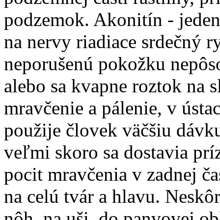
podzemok. Akonitín - jeden
na nervy riadiace srdečný r
neporušenú pokožku nepôsob
alebo sa kvapne roztok na s
mravčenie a pálenie, v ústa
použije človek väčšiu dávku 
veľmi skoro sa dostavia prí
pocit mravčenia v zadnej čas
na celú tvár a hlavu. Neskô
nôh, na uši, do panvovej ob