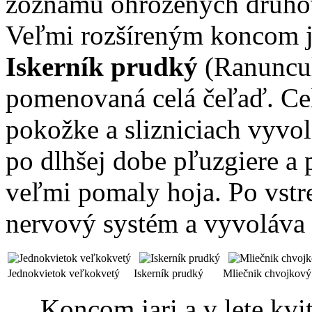
zoznamu ohrozených druhov 
Veľmi rozšíreným koncom ja
Iskerník prudký
(Ranunculu
pomenovaná celá čeľaď. Celá
pokožke a slizniciach vyvol
po dlhšej dobe pľuzgiere a p
veľmi pomaly hoja. Po vstr
nervový systém a vyvoláva 
Jednokvietok veľkokvetý
Iskerník prudký
Mliečnik chvojkový
Koncom jari a v lete kvit