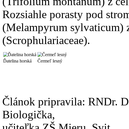
(Trifolium montanum) z čeľ
Rozsiahle porasty pod stro
(Melampyrum sylvaticum) z 
(Scrophulariaceae).
Ďatelina horská
Čermeľ lesný
Článok pripravila: RNDr. 
Biologička,
učiteľka ZŠ Mieru, Svit