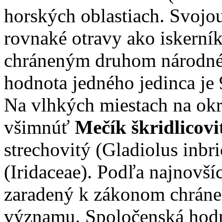
horských oblastiach. Svojo
rovnaké otravy ako iskerní
chráneným druhom národné
hodnota jedného jedinca je 
Na vlhkých miestach na okr
všimnúť
Mečík škridlicovi
strechovitý (Gladiolus inbri
(Iridaceae). Podľa najnovší
zaradený k zákonom chrán
významu. Spoločenská hodn