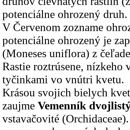
druhov cievnatých rastlín (
potenciálne ohrozený druh.
V Červenom zozname ohroz
potenciálne ohrozený je za
(Moneses uniflora) z čeľade
Rastie roztrúsene, nízkeho 
tyčinkami vo vnútri kvetu.
Krásou svojich bielych kve
zaujme
Vemenník dvojlist
vstavačovité (Orchidaceae)