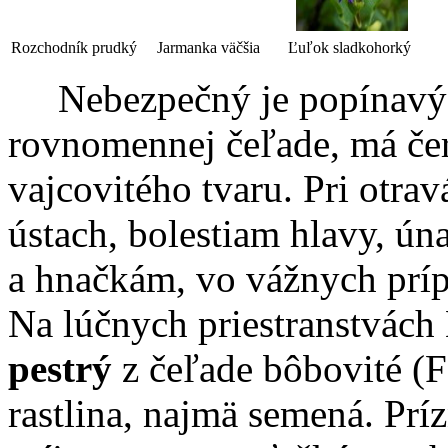
Rozchodník prudký
Jarmanka väčšia
Ľuľok sladkohorký
Nebezpečný je popínavý
rovnomennej čeľade, má če
vajcovitého tvaru. Pri otra
ústach, bolestiam hlavy, ún
a hnačkám, vo vážnych prí
Na lúčnych priestranstvách 
pestrý
z čeľade bôbovité (Fa
rastlina, najmä semená. Prí