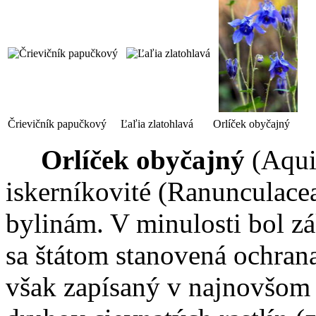
Črievičník papučkový
Ľaľia zlatohlavá
Orlíček obyčajný
Orlíček obyčajný
(Aquil
iskerníkovité (Ranunculacea
bylinám. V minulosti bol 
sa štátom stanovená ochrana
však zapísaný v najnovšo