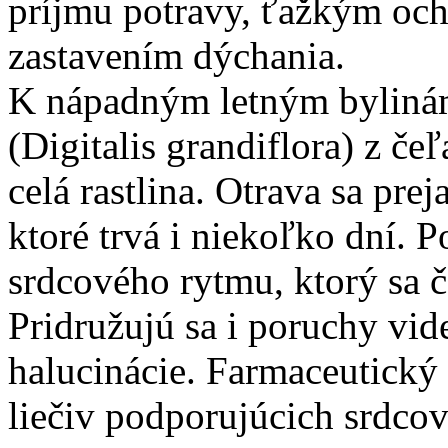
príjmu potravy, ťažkým oc
zastavením dýchania.
K nápadným letným byliná
(Digitalis grandiflora) z čeľ
celá rastlina. Otrava sa pr
ktoré trvá i niekoľko dní.
srdcového rytmu, ktorý sa 
Pridružujú sa i poruchy vid
halucinácie. Farmaceutický
liečiv podporujúcich srdcov