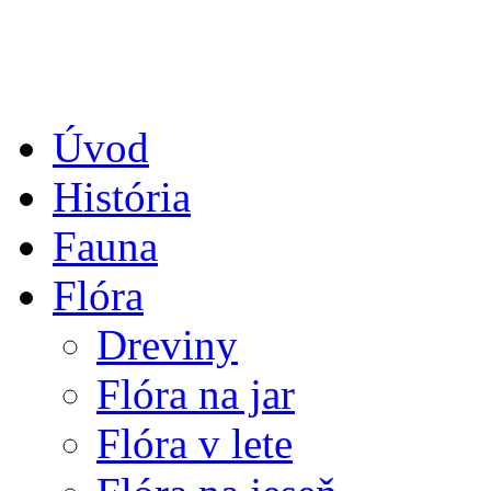
Úvod
História
Fauna
Flóra
Dreviny
Flóra na jar
Flóra v lete