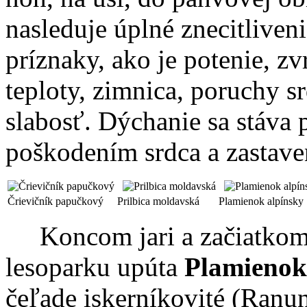
nasleduje úplné znecitliven
príznaky, ako je potenie, z
teploty, zimnica, poruchy s
slabosť. Dýchanie sa stáva 
poškodením srdca a zastave
Črievičník papučkový
Prilbica moldavská
Plamienok alpínsky
Koncom jari a začiatkom 
lesoparku upúta
Plamienok
čeľade iskerníkovité (Ranunc