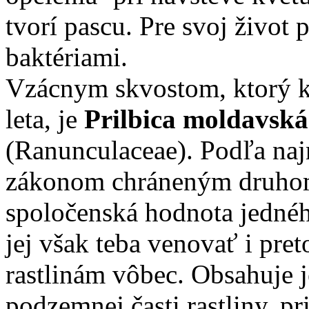
tvorí pascu. Pre svoj život
baktériami.
Vzácnym skvostom, ktorý k
leta, je
Prilbica moldavská
(Ranunculaceae). Podľa najn
zákonom chráneným druho
spoločenská hodnota jednéh
jej však teba venovať i pret
rastlinám vôbec. Obsahuje j
podzemnej časti rastliny, p