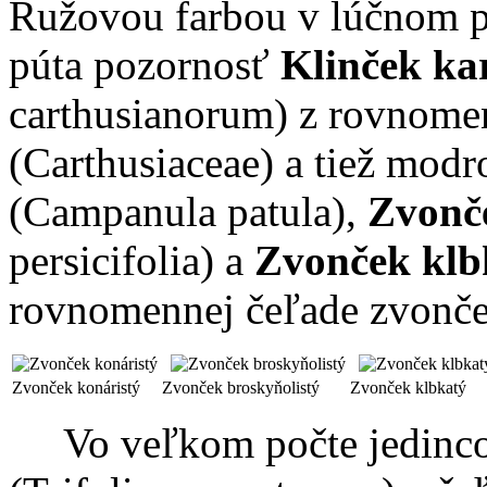
Ružovou farbou v lúčnom p
púta pozornosť
Klinček ka
carthusianorum) z rovnomen
(Carthusiaceae) a tiež mod
(Campanula patula),
Zvonče
persicifolia) a
Zvonček klb
rovnomennej čeľade zvonče
Zvonček konáristý
Zvonček broskyňolistý
Zvonček klbkatý
Vo veľkom počte jedinco