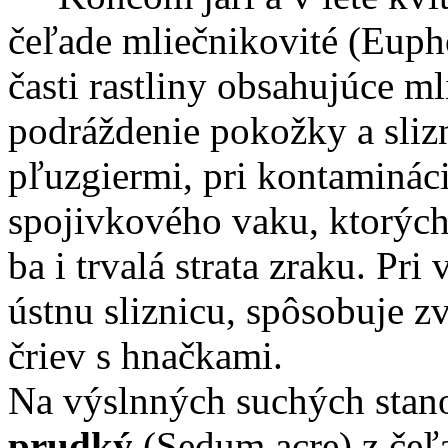
čeľade mliečnikovité (Euph
časti rastliny obsahujúce ml
podráždenie pokožky a slizn
pľuzgiermi, pri kontamináci
spojivkového vaku, ktorýc
ba i trvalá strata zraku. Pr
ústnu sliznicu, spôsobuje z
čriev s hnačkami.
Na výslnných suchých stano
prudký
(Sedum acre) z čeľa