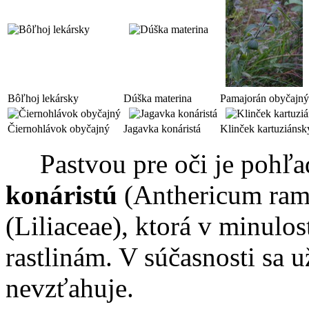
Bôľhoj lekársky
Dúška materina
Pamajorán obyčajný
Čiernohlávok obyčajný
Jagavka konáristá
Klinček kartuziánsk
Pastvou pre oči je pohľa
konáristú
(Anthericum ramo
(Liliaceae), ktorá v minulos
rastlinám. V súčasnosti sa 
nevzťahuje.