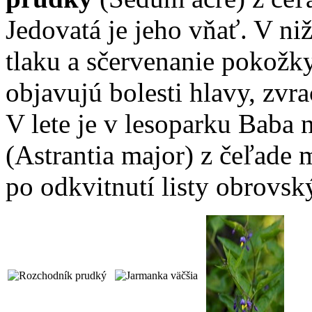
Jedovatá je jeho vňať. V ni
tlaku a sčervenanie pokožk
objavujú bolesti hlavy, zvr
V lete je v lesoparku Baba 
(Astrantia major) z čeľade 
po odkvitnutí listy obrovs