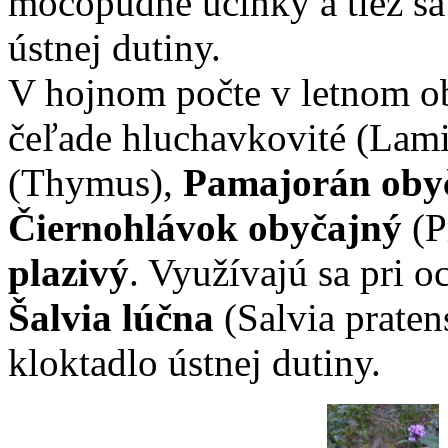
močopudné účinky a tiež sa
ústnej dutiny.
V hojnom počte v letnom ob
čeľade hluchavkovité (Lam
(Thymus),
Pamajorán oby
Čiernohlávok obyčajný
(P
plazivý
. Využívajú sa pri o
Šalvia lúčna
(Salvia praten
kloktadlo ústnej dutiny.