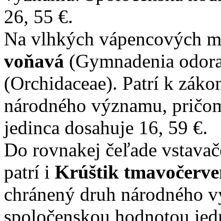
26, 55 €.
Na vlhkých vápencových mi
voňavá
(Gymnadenia odorat
(Orchidaceae). Patrí k zá
národného významu, pričom
jedinca dosahuje 16, 59 €.
Do rovnakej čeľade vstavač
patrí i
Krúštik tmavočerv
chránený druh národného v
spoločenskou hodnotou jedn