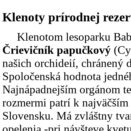
Klenoty prírodnej reze
Klenotom lesoparku Baba k
Črievičník papučkový
(Cyp
našich orchideií, chránen
Spoločenská hodnota jednéh
Najnápadnejším orgánom tejt
rozmermi patrí k najväčším v
Slovensku. Má zvláštny tva
opelenia -pri návšteve kvet