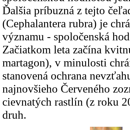
Ďalšia príbuzná z tejto čeľ
(Cephalantera rubra) je c
významu - spoločenská hodn
Začiatkom leta začína kvit
martagon), v minulosti chr
stanovená ochrana nevzťahu
najnovšieho Červeného zo
cievnatých rastlín (z roku 
druh.