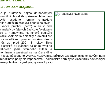
tav NCH Baba
.3 - Na čom stojíme...
 budované najmä druhohornými
olomitmi chočského príkrovu. Jeho bázu
kovité usadené horniny charakteru
dlíc a arkóz (pieskovca bohaté na živce).
 konca prvohôr (perm) a sú v nich
sa melafýrov (starých čadičov). Vystupujú
ice a Hranovnice. Horninové podložie
rvácie však tvoria dolomity a dolomitické
é sa usadili na bývalom morskom dne v
hôr, asi pred 200 mil. rokov. Tieto
 plastické, pri vrásnení sa oddeľovali od
štalického jadra tvoreného žulami a
orninami a presúvali sa na rôzne dlhé
d miesta pôvodného výskytu. Nazývajú sa príkrovy. Zvetrávaním dolomitových horn
é rendzinové pôdy. Na vápencovco – dolomitické horniny sa viaže vznik povrchových
sových útvarov (jaskyne, vyvieračky a i.)