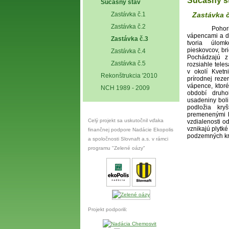
Súčasný s
Súčasný stav
Zastávka č
Zastávka č.1
Zastávka č.2
Pohorie je
vápencami a d
Zastávka č.3
tvoria úlom
pieskovcov, bri
Zastávka č.4
Pochádzajú z
Zastávka č.5
rozsiahle tele
v okolí Kvetn
Rekonštrukcia '2010
prírodnej reze
vápence, ktor
NCH 1989 - 2009
období druho
usadeniny boli
podložia kry
premenenými h
Celý projekt sa uskutočnil vďaka
vzdialenosti o
vznikajú plytk
finančnej podpore Nadácie Ekopolis
podzemných kra
a spoločnosti Slovnaft a.s. v rámci
programu "Zelené oázy"
Projekt podporili: