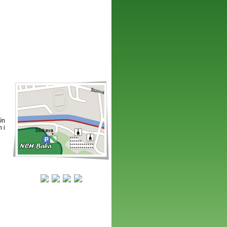
ín
 i