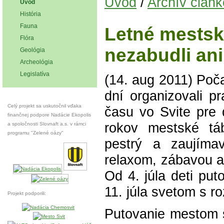
Úvod
/
Archív člán
Úvod
História
Fauna
Letné mestsk
Flóra
nezabudli an
Geológia
Archeológia
Legislatíva
(14. aug 2011)
Poča
dní organizovali p
Celý projekt sa uskutočnil vďaka
času vo Svite pre 
finančnej podpore Nadácie Ekopolis
rokov mestské tá
a spoločnosti Slovnaft a.s. v rámci
programu "Zelené oázy"
pestrý a zaujímav
relaxom, zábavou a
Od 4. júla deti pu
11. júla svetom s r
Projekt podporili:
Putovanie mestom s