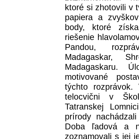
ktoré si zhotovili v 
papiera a zvyškov 
body, ktoré získ
riešenie hlavolamov
Pandou, rozpr
Madagaskar, S
Madagaskaru. Úlo
motivované post
týchto rozprávok.
telocvični v Šk
Tatranskej Lomnici
prírody nachádzal
Doba ľadová a n
zoznamovali s jej j