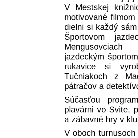
V Mestskej knižnic
motivované filmom 
dielni si každý sám
Športovom jazde
Mengusovciach
jazdeckým športom 
rukavice si vyro
Tučniakoch z Ma
pátračov a detektív
Súčasťou progra
plavárni vo Svite, 
a zábavné hry v klu
V oboch turnusoch 