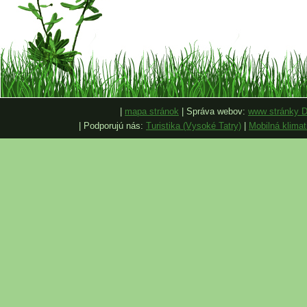
|
mapa stránok
| Správa webov:
www stránky D
| Podporujú nás:
Turistika (Vysoké Tatry)
|
Mobilná klimat