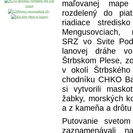
maľovanej mape
rozdelený do piati
riadiace stredis
Mengusovciach, 
SRZ vo Svite Pod 
lanovej dráhe v
Štrbskom Plese, zo
v okolí Štrbského
chodníku CHKO Bab
si vytvorili masko
žabky, morských ko
a z kameňa a drôtu 
Putovanie svetom
zaznamenávali n